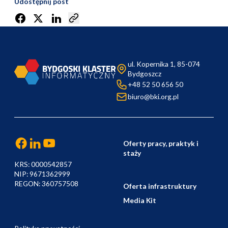
Udostępnij post
ul. Kopernika 1, 85-074
Bydgoszcz
+48 52 50 656 50
biuro@bki.org.pl
Oferty pracy, praktyk i
staży
KRS: 0000542857
NIP: 9671362999
REGON: 360757508
Oferta infrastruktury
Media Kit