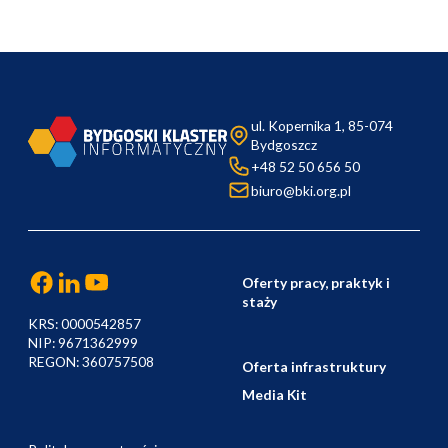
ul. Kopernika 1, 85-074
Bydgoszcz
+48 52 50 656 50
biuro@bki.org.pl
Oferty pracy, praktyk i
staży
KRS: 0000542857
NIP: 9671362999
REGON: 360757508
Oferta infrastruktury
Media Kit