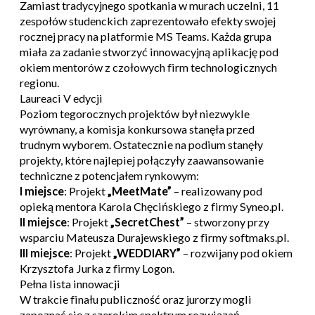
Zamiast tradycyjnego spotkania w murach uczelni, 11
zespołów studenckich zaprezentowało efekty swojej
rocznej pracy na platformie MS Teams. Każda grupa
miała za zadanie stworzyć innowacyjną aplikację pod
okiem mentorów z czołowych firm technologicznych
regionu.
Laureaci V edycji
Poziom tegorocznych projektów był niezwykle
wyrównany, a komisja konkursowa stanęła przed
trudnym wyborem. Ostatecznie na podium stanęły
projekty, które najlepiej połączyły zaawansowanie
techniczne z potencjałem rynkowym:
I miejsce
: Projekt
„MeetMate”
– realizowany pod
opieką mentora Karola Chęcińskiego z firmy Syneo.pl.
II miejsce
: Projekt
„SecretChest”
– stworzony przy
wsparciu Mateusza Durajewskiego z firmy softmaks.pl.
III miejsce
: Projekt
„WEDDIARY”
– rozwijany pod okiem
Krzysztofa Jurka z firmy Logon.
Pełna lista innowacji
W trakcie finału publiczność oraz jurorzy mogli
zapoznać się z szerokim spektrum rozwiązań