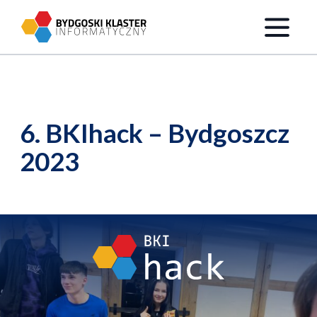
Przejdź do treści
6. BKIhack – Bydgoszcz
2023