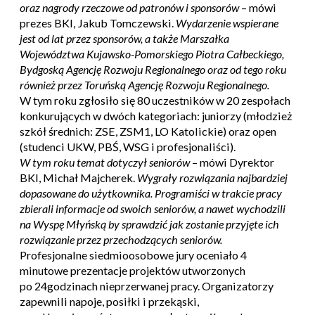
oraz nagrody rzeczowe od patronów i sponsorów
– mówi
prezes BKI, Jakub Tomczewski.
Wydarzenie wspierane
jest od lat przez sponsorów, a także Marszałka
Województwa Kujawsko-Pomorskiego Piotra Całbeckiego,
Bydgoską Agencję Rozwoju Regionalnego oraz od tego roku
również przez Toruńską Agencję Rozwoju Regionalnego.
W tym roku zgłosiło się 80 uczestników w 20 zespołach
konkurujących w dwóch kategoriach: juniorzy (młodzież
szkół średnich: ZSE, ZSM1, LO Katolickie) oraz open
(studenci UKW, PBŚ, WSG i profesjonaliści).
W tym roku temat dotyczył seniorów
– mówi Dyrektor
BKI, Michał Majcherek.
Wygrały rozwiązania najbardziej
dopasowane do użytkownika. Programiści w trakcie pracy
zbierali informacje od swoich seniorów, a nawet wychodzili
na Wyspę Młyńską by sprawdzić jak zostanie przyjęte ich
rozwiązanie przez przechodzących seniorów.
Profesjonalne siedmioosobowe jury oceniało 4
minutowe prezentacje projektów utworzonych
po 24godzinach nieprzerwanej pracy. Organizatorzy
zapewnili napoje, posiłki i przekąski,